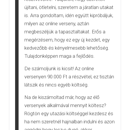
újítani, ötletelni, szeretem a járatlan utakat
is. Arra gondoltam, idén együtt kipróbáljuk,
milyen az online verseny, aztán
megbeszéljük a tapasztaltakat. Erős a
megérzésem, hogy ez egy új kezdet, egy
kedvezőbb és kényelmesebb lehetőség.
Tulajdonképpen maga a fejlődés.
De számoljunk is kicsit! Az online
versenyen 90.000 Ft a részvétel, ez tisztán
látszik és nincs egyéb költség.
Na de kiszámoltad már, hogy az élő
versenyek alkalmával mennyit költesz?
Rögtön egy utazási költséggel kezdesz és
ha nem szeretnél hajnalban indulni és azon
aggódni hogy lesz-e dugó, akkor