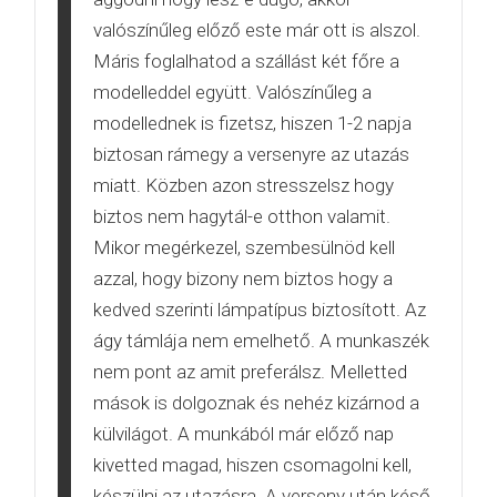
valószínűleg előző este már ott is alszol.
Máris foglalhatod a szállást két főre a
modelleddel együtt. Valószínűleg a
modellednek is fizetsz, hiszen 1-2 napja
biztosan rámegy a versenyre az utazás
miatt. Közben azon stresszelsz hogy
biztos nem hagytál-e otthon valamit.
Mikor megérkezel, szembesülnöd kell
azzal, hogy bizony nem biztos hogy a
kedved szerinti lámpatípus biztosított. Az
ágy támlája nem emelhető. A munkaszék
nem pont az amit preferálsz. Melletted
mások is dolgoznak és nehéz kizárnod a
külvilágot. A munkából már előző nap
kivetted magad, hiszen csomagolni kell,
készülni az utazásra. A verseny után késő