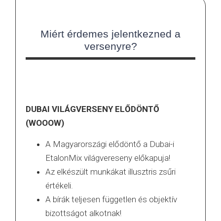
Miért érdemes jelentkezned a
versenyre?
DUBAI VILÁGVERSENY ELŐDÖNTŐ
(WOOOW)
A Magyarországi elődöntő a Dubai-i
EtalonMix világvereseny előkapuja!
Az elkészült munkákat illusztris zsűri
értékeli.
A bírák teljesen független és objektív
bizottságot alkotnak!