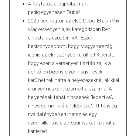
A folytatás a legjobbaknak
pedig egyenesen Dubai!
2025-ben rögtön az első Dubai EtalonMix
világversenyen ajak kategóriában Reni
elhozta az ezüstérmet. Ezzel
bebizonyosodott, hogy Magyarország
igenis az élmezőnybe kerülhet! Kiderült,
hogy ezen a versenyen tisztán zajlik a
döntő és bizony olyan nagy nevek
kerülhetnek hátra a helyezéseknél, akikkel
aranyérmesként számolt a szakma. A
helyezések tehát nincsenek "leosztva",
nincs semmi előre "eldöntve". Itt tényleg
rivaldafénybe kerülhetsz és egy
szempillantás alatt szárnyakat kaphat a
karriered.