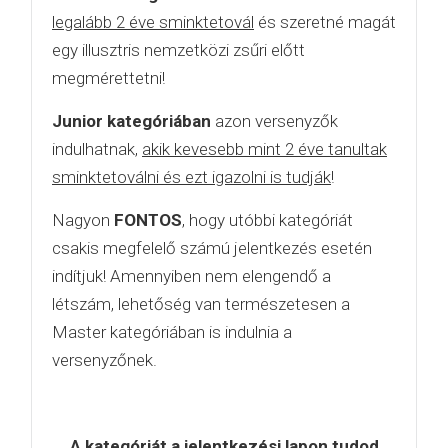
legalább 2 éve sminktetovál
és szeretné magát
egy illusztris nemzetközi zsűri előtt
megmérettetni!
Junior kategóriában
azon versenyzők
indulhatnak,
akik kevesebb mint 2 éve tanultak
sminktetoválni és ezt igazolni is tudják
!
Nagyon
FONTOS
, hogy utóbbi kategóriát
csakis megfelelő számú jelentkezés esetén
indítjuk! Amennyiben nem elengendő a
létszám, lehetőség van természetesen a
Master kategóriában is indulnia a
versenyzőnek.
A kategóriát a jelentkezési lapon tudod