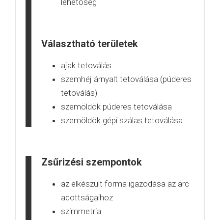
lehetőség
Választható területek
ajak tetoválás
szemhéj árnyalt tetoválása (púderes
tetoválás)
szemöldök púderes tetoválása
szemöldök gépi szálas tetoválása
Zsűrizési szempontok
az elkészült forma igazodása az arc
adottságaihoz
szimmetria