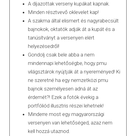
A díjazottak verseny kupákat kapnak.
Minden résztvevő oklevelet kap!
A szakma által elismert és nagyrabecsült
bajnokok, oktatók adják át a kupát és a
tanúsítványt a versenyen elért
helyezésedről!
Gondolj csak bele abba a nem
mindennapi lehetőségbe, hogy pmu
világsztárok nyújtják át a nyereményed! Ki
ne szeretné ha egy nemzetközi pmu
bajnok személyesen adná át az
érdemét?! Ezek a fotók évekig a
portfóliód illusztris részei lehetnek!
Minderre most egy magyarországi
versenyen van lehetőséged, azaz nem
kell hozzá utaznod.