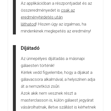
Az applikációban a részpontjaidat és az
összeredményedet is
csak az
eredményhirdetés után
láthatod
! Hiszen úgy az izgalmas, ha
mindenkinek meglepetés az eredmény!
Díjátadó
Az ünnepélyes díjátadás a másnapi
gálaesten történik!
Kérlek vedd figyelembe, hogy a díjakat a
gálavacsora alkalmával, a helyszínen adja
át a nemzetközi zsűri.
Azok akik nem vesznek részt a
masterclasson is, külön gálaest jegyárat
vásárolhatnak, illetve szállást is kérhetnek