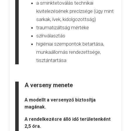
a sminktetoválás technikai
kivitelezésének precízsége (úgy mint
sarkak, ívek, kidolgozottság)
traumatizáltság mértéke
színválasztás
higiéniai szempontok betartása,
munkaállomás rendezettsége,
tisztántartása
A verseny menete
A modellt a versenyző biztosítja
magának.
A rendelkezésre álló idő területenként
2,5 óra.