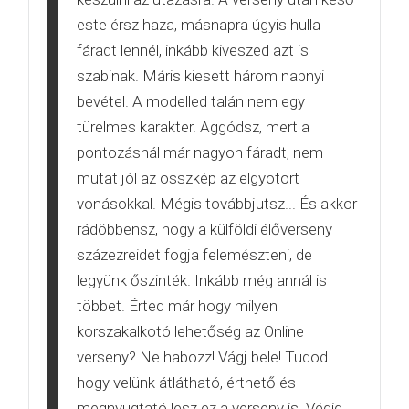
este érsz haza, másnapra úgyis hulla
fáradt lennél, inkább kiveszed azt is
szabinak. Máris kiesett három napnyi
bevétel. A modelled talán nem egy
türelmes karakter. Aggódsz, mert a
pontozásnál már nagyon fáradt, nem
mutat jól az összkép az elgyötört
vonásokkal. Mégis továbbjutsz... És akkor
rádöbbensz, hogy a külföldi élőverseny
százezreidet fogja felemészteni, de
legyünk őszinték. Inkább még annál is
többet. Érted már hogy milyen
korszakalkotó lehetőség az Online
verseny? Ne habozz! Vágj bele! Tudod
hogy velünk átlátható, érthető és
megnyugtató lesz ez a verseny is. Végig