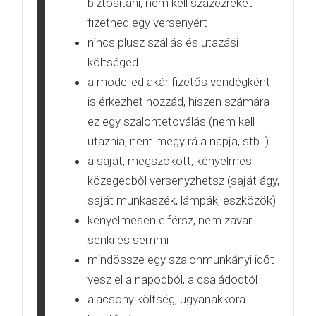
biztosítani, nem kell százezreket
fizetned egy versenyért
nincs plusz szállás és utazási
költséged
a modelled akár fizetős vendégként
is érkezhet hozzád, hiszen számára
ez egy szalontetoválás (nem kell
utaznia, nem megy rá a napja, stb..)
a saját, megszökött, kényelmes
közegedből versenyzhetsz (saját ágy,
saját munkaszék, lámpák, eszközök)
kényelmesen elférsz, nem zavar
senki és semmi
mindössze egy szalonmunkányi időt
vesz el a napodból, a családodtól
alacsony költség, ugyanakkora