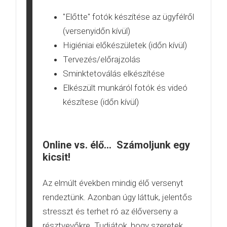
"Előtte" fotók készítése az ügyfélről
(versenyidőn kívül)
Higiéniai előkészületek (időn kívül)
Tervezés/előrajzolás
Sminktetoválás elkészítése
Elkészült munkáról fotók és videó
készítese (időn kívül)
Online vs. élő... Számoljunk egy
kicsit!
Az elmúlt években mindig élő versenyt
rendeztünk. Azonban úgy láttuk, jelentős
stresszt és terhet ró az élőverseny a
résztvevőkre. Tudjátok, hogy szeretek